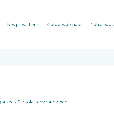
Nos prestations
À propos de nous
Notre équi
orized
/ Par
solestenvironnement